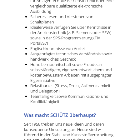
für Anlagentechnik/ Betriebstechnik oder eine
vergleichbare qualifizierte elektronische
Ausbildung
Sicheres Lesen und Verstehen von
Schaltplänen
Idealerweise verfügen Sie über Kenntnisse in
der Antriebstechnik (z. B. Siemens oder SEW)
sowie in der SPS-Programmierung (TIA
Portal/S7)
Englischkenntnisse von Vorteil
Ausgeprägtes technisches Verständnis sowie
handwerkliches Geschick
Hohe Lernbereitschaft sowie Freude an
selbstständigem, eigenverantwortlichem und
kostenbewusstem Arbeiten mit ausgeprägter
Eigeninitiative
Belastbarkeit (Stress, Druck, Aufmerksamkeit
und Delegation)
Teamfähigkeit sowie Kommunikations- und
Konfliktfähigkeit
Was macht SCHÜTZ überhaupt?
Seit 1958 treiben uns neue Ideen und deren
konsequente Umsetzung an. Heute sind wir
führend in der Stahl- und Kunststoffverarbeitung
und entwickeln unsere Produkte und