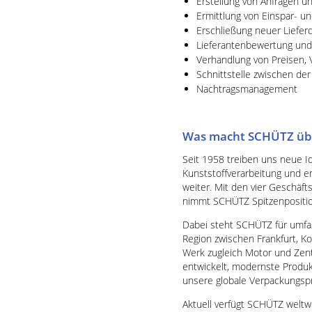
Erstellung von Anfragen u
Ermittlung von Einspar- u
Erschließung neuer Liefer
Lieferantenbewertung und
Verhandlung von Preisen, 
Schnittstelle zwischen de
Nachtragsmanagement
Was macht SCHÜTZ üb
Seit 1958 treiben uns neue I
Kunststoffverarbeitung und e
weiter. Mit den vier Gesch
nimmt SCHÜTZ Spitzenposition
Dabei steht SCHÜTZ für umfa
Region zwischen Frankfurt, K
Werk zugleich Motor und Zent
entwickelt, modernste Produ
unsere globale Verpackungspr
Aktuell verfügt SCHÜTZ weltw