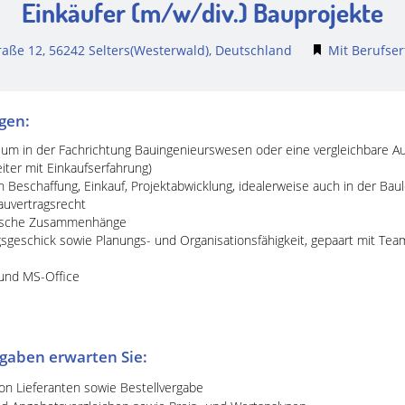
Einkäufer (m/w/div.) Bauprojekte
raße 12, 56242 Selters(Westerwald), Deutschland
Mit Berufse
ngen:
um in der Fachrichtung Bauingenieurswesen oder eine vergleichbare Aus
eiter mit Einkaufserfahrung)
n Beschaffung, Einkauf, Projektabwicklung, idealerweise auch in der Ba
auvertragsrecht
ogische Zusammenhänge
geschick sowie Planungs- und Organisationsfähigkeit, gepaart mit Tea
und MS-Office
gaben erwarten Sie:
n Lieferanten sowie Bestellvergabe