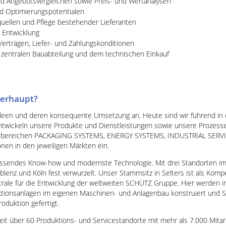
nd Angebotsvergleichen sowie Preis- und Wertanalysen
nd Optimierungspotentialen
quellen und Pflege bestehender Lieferanten
 Entwicklung
Verträgen, Liefer- und Zahlungskonditionen
r zentralen Bauabteilung und dem technischen Einkauf
erhaupt?
deen und deren konsequente Umsetzung an. Heute sind wir führend in 
ntwickeln unsere Produkte und Dienstleistungen sowie unsere Prozesse
äftsbereichen PACKAGING SYSTEMS, ENERGY SYSTEMS, INDUSTRIAL SE
en in den jeweiligen Märkten ein.
ssendes Know-how und modernste Technologie. Mit drei Standorten im 
oblenz und Köln fest verwurzelt. Unser Stammsitz in Selters ist als Ko
rale für die Entwicklung der weltweiten SCHÜTZ Gruppe. Hier werden i
ktionsanlagen im eigenen Maschinen- und Anlagenbau konstruiert und 
oduktion gefertigt.
eit über 60 Produktions- und Servicestandorte mit mehr als 7.000 Mita