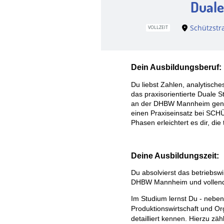
Duale
Schützstr
VOLLZEIT
Dein Ausbildungsberuf:
Du liebst Zahlen, analytisc
das praxisorientierte Duale 
an der DHBW Mannheim genau d
einen Praxiseinsatz bei SCHÜ
Phasen erleichtert es dir, d
Deine Ausbildungszeit:
Du absolvierst das betriebsw
DHBW Mannheim und vollende
Im Studium lernst Du - neben 
Produktionswirtschaft und Or
detailliert kennen. Hierzu z