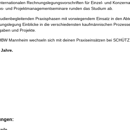
ternationalen Rechnungslegungsvorschriften für Einzel- und Konzernab
ons- und Projektmanagementseminare runden das Studium ab.
tudienbegleitenden Praxisphasen mit vorwiegendem Einsatz in den Abte
ungslegung Einblicke in die verschiedensten kaufmännischen Prozes
gaben und Projekte.
BW Mannheim wechseln sich mit deinen Praxiseinsätzen bei SCHÜTZ e
3 Jahre.
ungen:
eife