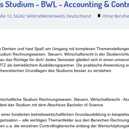
s Studium - BWL - Accounting & Contr
aße 12, 56242 Selters(Westerwald), Deutschland
Ohne Berufse
hes Denken und hast Spaß am Umgang mit komplexen Themenstellungen
Studium Rechnungswesen, Steuern, Wirtschaftsrecht in der Studienricht
as Richtige für dich! Jedes Semester gliedert sich in einen universit
TZ als betrieblichem Ausbildungspartner. Die praktische Anwendung w
ie theoretischen Grundlagen des Studiums besser zu verstehen.
irtschaftliche Studium Rechnungswesen, Steuern, Wirtschaftsrecht - Acc
st das Studium mit dem Abschluss Bachelor of Science.
einer fundierten betriebswirtschaftlichen Grundausbildung in beispiels
ganisation – alle wichtigen Themenfelder aus den Bereichen Rechnung
ählen u.a. die einzelnen Controllingbereiche entlang der Wertschöpfung