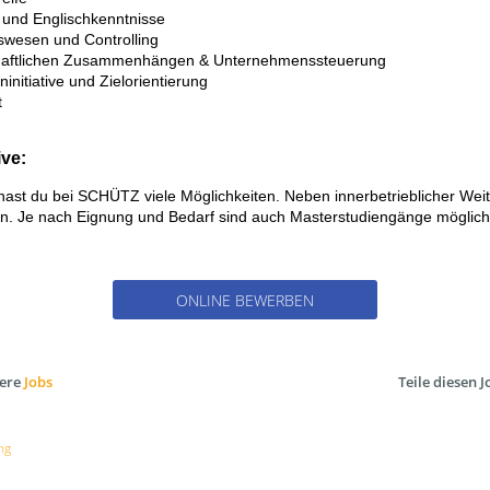
 und Englischkenntnisse
swesen und Controlling
tschaftlichen Zusammenhängen & Unternehmenssteuerung
initiative und Zielorientierung
t
ve:
ast du bei SCHÜTZ viele Möglichkeiten. Neben innerbetrieblicher Wei
en. Je nach Eignung und Bedarf sind auch Masterstudiengänge möglich
ONLINE BEWERBEN
sere
Jobs
Teile diesen J
ng