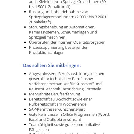
auch Kleinlose von Spritzgießmaschinen (60 t
bis 1.500 t. Zuhaltekraft)
Rüstung und Inbetriebnahme von
Spritzprägecompoundern (2.000 t bis 3.200 t.
Zuhaltekraft)
Störungsbehebung an Automationen,
Kamerasystemen, Schäumanlagen und
Spritzgießmaschinen
Überprüfen der internen Qualitätsvorgaben
Prozessoptimierung bestehender
Produktionsanlagen
Das sollten Sie mitbringen:
Abgeschlossene Berufsausbildung in einem
gewerblich/ technischen Beruf, bspw.
Verfahrensmechaniker für Kunststoff und
Kautschuktechnik Fachrichtung Formteile
Mehrjährige Berufserfahrung
Bereitschaft zu 3-Schicht sowie einer
Rufbereitschaft am Wochenende
SAP-Kenntnisse wünschenswert
Gute Kenntnisse in Office Programmen (Word,
Excel und Outlook) erwünscht
Teamfähigkeit sowie gute kommunikative
Fähigkeiten