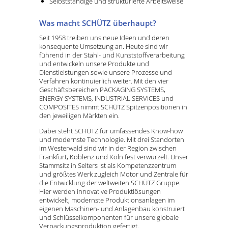
Selbstständige und strukturierte Arbeitsweise
Was macht SCHÜTZ überhaupt?
Seit 1958 treiben uns neue Ideen und deren
konsequente Umsetzung an. Heute sind wir
führend in der Stahl- und Kunststoffverarbeitung
und entwickeln unsere Produkte und
Dienstleistungen sowie unsere Prozesse und
Verfahren kontinuierlich weiter. Mit den vier
Geschäftsbereichen PACKAGING SYSTEMS,
ENERGY SYSTEMS, INDUSTRIAL SERVICES und
COMPOSITES nimmt SCHÜTZ Spitzenpositionen in
den jeweiligen Märkten ein.
Dabei steht SCHÜTZ für umfassendes Know-how
und modernste Technologie. Mit drei Standorten
im Westerwald sind wir in der Region zwischen
Frankfurt, Koblenz und Köln fest verwurzelt. Unser
Stammsitz in Selters ist als Kompetenzzentrum
und größtes Werk zugleich Motor und Zentrale für
die Entwicklung der weltweiten SCHÜTZ Gruppe.
Hier werden innovative Produktlösungen
entwickelt, modernste Produktionsanlagen im
eigenen Maschinen- und Anlagenbau konstruiert
und Schlüsselkomponenten für unsere globale
Verpackungsproduktion gefertigt.