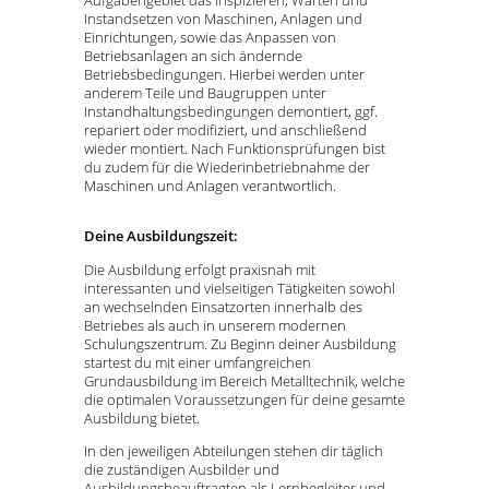
Aufgabengebiet das Inspizieren, Warten und
Instandsetzen von Maschinen, Anlagen und
Einrichtungen, sowie das Anpassen von
Betriebsanlagen an sich ändernde
Betriebsbedingungen. Hierbei werden unter
anderem Teile und Baugruppen unter
Instandhaltungsbedingungen demontiert, ggf.
repariert oder modifiziert, und anschließend
wieder montiert. Nach Funktionsprüfungen bist
du zudem für die Wiederinbetriebnahme der
Maschinen und Anlagen verantwortlich.
Deine Ausbildungszeit:
Die Ausbildung erfolgt praxisnah mit
interessanten und vielseitigen Tätigkeiten sowohl
an wechselnden Einsatzorten innerhalb des
Betriebes als auch in unserem modernen
Schulungszentrum. Zu Beginn deiner Ausbildung
startest du mit einer umfangreichen
Grundausbildung im Bereich Metalltechnik, welche
die optimalen Voraussetzungen für deine gesamte
Ausbildung bietet.
In den jeweiligen Abteilungen stehen dir täglich
die zuständigen Ausbilder und
Ausbildungsbeauftragten als Lernbegleiter und