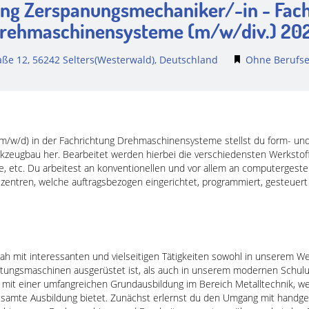
ng Zerspanungsmechaniker/-in - Fac
rehmaschinensysteme (m/w/div.) 20
aße 12, 56242 Selters(Westerwald), Deutschland
Ohne Berufse
m/w/d) in der Fachrichtung Drehmaschinensysteme stellst du form- u
eugbau her. Bearbeitet werden hierbei die verschiedensten Werkstoffe,
fe, etc. Du arbeitest an konventionellen und vor allem an computerge
zentren, welche auftragsbezogen eingerichtet, programmiert, gesteue
nah mit interessanten und vielseitigen Tätigkeiten sowohl in unserem W
tungsmaschinen ausgerüstet ist, als auch in unserem modernen Schul
u mit einer umfangreichen Grundausbildung im Bereich Metalltechnik, w
esamte Ausbildung bietet. Zunächst erlernst du den Umgang mit handg