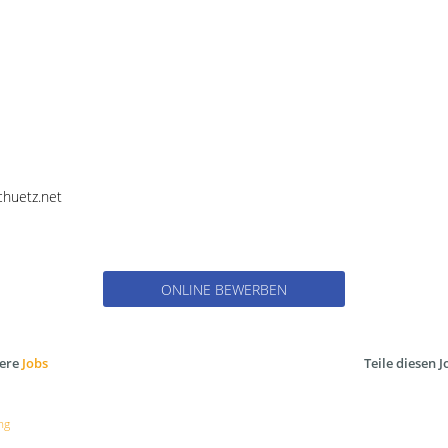
chuetz.net
ONLINE BEWERBEN
sere
Jobs
Teile diesen J
ng