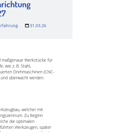
hrichtung
27
rfahrung
31.03.26
nd maßgenaue Werkstücke für
 wie z. B. Stahl,
steuerten Drehmaschinen (CNC-
rt und überwacht werden.
erkzeugbau, welcher mit
ungszentrum. Zu Beginn
elche die optimalen
eführten Werkzeugen, später