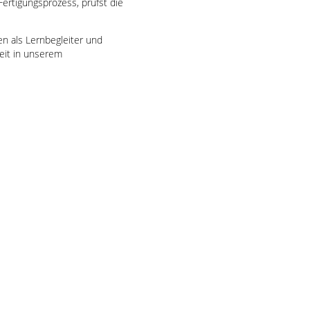
rtigungsprozess, prüfst die
en als Lernbegleiter und
zeit in unserem