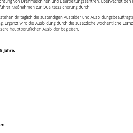
ichtung von Drehmaschinen und Bearbeitungszentren, überwachst den Fe
 führst Maßnahmen zur Qualitätssicherung durch.
 stehen dir täglich die zuständigen Ausbilder und Ausbildungsbeauftragt
. Ergänzt wird die Ausbildung durch die zusätzliche wöchentliche Lern
ere hauptberuflichen Ausbilder begleiten.
5 Jahre.
3
en: