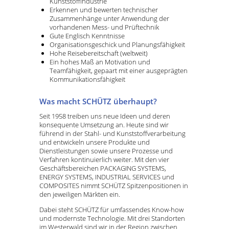
Kunststoffindustrie
Erkennen und bewerten technischer
Zusammenhänge unter Anwendung der
vorhandenen Mess- und Prüftechnik
Gute Englisch Kenntnisse
Organisationsgeschick und Planungsfähigkeit
Hohe Reisebereitschaft (weltweit)
Ein hohes Maß an Motivation und
Teamfähigkeit, gepaart mit einer ausgeprägten
Kommunikationsfähigkeit
Was macht SCHÜTZ überhaupt?
Seit 1958 treiben uns neue Ideen und deren
konsequente Umsetzung an. Heute sind wir
führend in der Stahl- und Kunststoffverarbeitung
und entwickeln unsere Produkte und
Dienstleistungen sowie unsere Prozesse und
Verfahren kontinuierlich weiter. Mit den vier
Geschäftsbereichen PACKAGING SYSTEMS,
ENERGY SYSTEMS, INDUSTRIAL SERVICES und
COMPOSITES nimmt SCHÜTZ Spitzenpositionen in
den jeweiligen Märkten ein.
Dabei steht SCHÜTZ für umfassendes Know-how
und modernste Technologie. Mit drei Standorten
im Westerwald sind wir in der Region zwischen