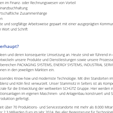
gen im Finanz- oder Rechnungswesen von Vorteil
Finanzbuchhaltung
wirtschaftliche Zusammenhänge
en
erte und sorgfältige Arbeitsweise gepaart mit einer ausgeprägten Kommu
n Wort und Schrift
erhaupt?
deen und deren konsequente Umsetzung an. Heute sind wir führend in 
ntwickeln unsere Produkte und Dienstleistungen sowie unsere Prozesse
äftsbereichen PACKAGING SYSTEMS, ENERGY SYSTEMS, INDUSTRIAL SE
en in den jeweiligen Märkten ein.
ssendes Know-how und modernste Technologie. Mit drei Standorten im 
oblenz und Köln fest verwurzelt. Unser Stammsitz in Selters ist als Ko
rale für die Entwicklung der weltweiten SCHÜTZ Gruppe. Hier werden i
ktionsanlagen im eigenen Maschinen- und Anlagenbau konstruiert und 
oduktion gefertigt.
eit über 70 Produktions- und Servicestandorte mit mehr als 8.000 Mita
,3 Milliarden Euro im Jahr 2024. Bei aller Begeisterung für Technologi