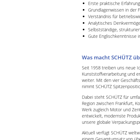
Erste praktische Erfahrun
Grundlagenwissen in der 
Verständnis für betriebs
Analytisches Denkvermög
Selbstständige, strukturi
Gute Englischkenntnisse i
Was macht SCHÜTZ üb
Seit 1958 treiben uns neue I
Kunststoffverarbeitung und e
weiter. Mit den vier Gesch
nimmt SCHÜTZ Spitzenposition
Dabei steht SCHÜTZ für umfa
Region zwischen Frankfurt, K
Werk zugleich Motor und Zent
entwickelt, modernste Produ
unsere globale Verpackungspr
Aktuell verfügt SCHÜTZ weltw
einem Gesamtumsatz von über 2