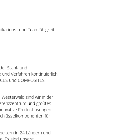
nikations- und Teamfähigkeit
der Stahl- und
 und Verfahren kontinuierlich
RVICES und COMPOSITES
Westerwald sind wir in der
mpetenzzentrum und größtes
nnovative Produktlösungen
Schlüsselkomponenten für
rbeitern in 24 Ländern und
e: Es sind unsere