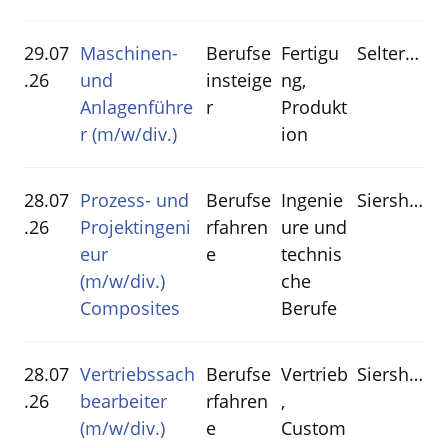
29.07
Maschinen-
Berufse
Fertigu
Selters(Westerwald)
.26
und
insteige
ng,
Anlagenführe
r
Produkt
r (m/w/div.)
ion
28.07
Prozess- und
Berufse
Ingenie
Siershahn
.26
Projektingeni
rfahren
ure und
eur
e
technis
(m/w/div.)
che
Composites
Berufe
28.07
Vertriebssach
Berufse
Vertrieb
Siershahn
.26
bearbeiter
rfahren
,
(m/w/div.)
e
Custom