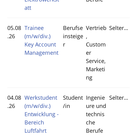
att
05.08
Trainee
Berufse
Vertrieb
Selters(Westerwald)
.26
(m/w/div.)
insteige
,
Key Account
r
Custom
Management
er
Service,
Marketi
ng
04.08
Werkstudent
Student
Ingenie
Selters(Westerwald)
.26
(m/w/div.)
/in
ure und
Entwicklung -
technis
Bereich
che
Luftfahrt
Berufe