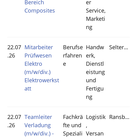
Bereich
er
Composites
Service,
Marketi
ng
22.07
Mitarbeiter
Berufse
Handw
Selters(Westerwald)
.26
Prüfwesen
rfahren
erk,
Elektro
e
Dienstl
(m/w/div.)
eistung
Elektrowerkst
und
att
Fertigu
ng
22.07
Teamleiter
Fachkrä
Logistik
Ransbach-Baumbach
.26
Verladung
fte und
,
(m/w/div.) -
Speziali
Versan