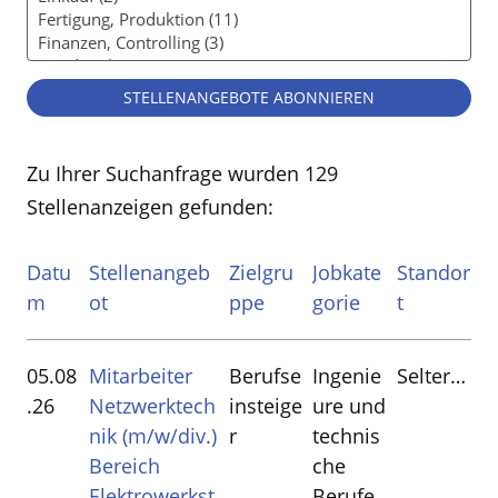
STELLENANGEBOTE ABONNIEREN
Zu Ihrer Suchanfrage wurden
129
Stellenanzeigen gefunden:
Datu
Stellenangeb
Zielgru
Jobkate
Standor
m
ot
ppe
gorie
t
05.08
Mitarbeiter
Berufse
Ingenie
Selters(Westerwald)
.26
Netzwerktech
insteige
ure und
nik (m/w/div.)
r
technis
Bereich
che
Elektrowerkst
Berufe